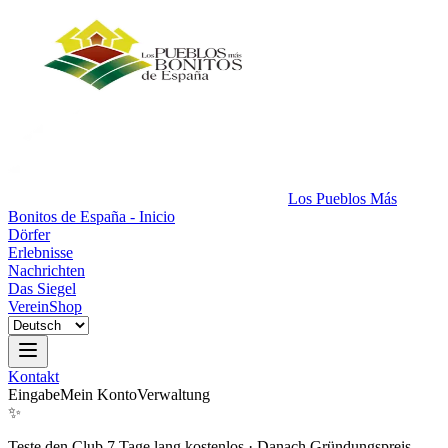
Los Pueblos Más
Bonitos de España - Inicio
Dörfer
Erlebnisse
Nachrichten
Das Siegel
Verein
Shop
Kontakt
Eingabe
Mein Konto
Verwaltung
✨
Teste den Club 7 Tage lang kostenlos
·
Danach Gründungspreis.