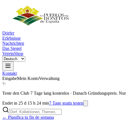
Dörfer
Erlebnisse
Nachrichten
Das Siegel
Verein
Shop
Kontakt
Eingabe
Mein Konto
Verwaltung
✨
Teste den Club 7 Tage lang kostenlos
·
Danach Gründungspreis. Nur 
Endet in 25 d 15 h 24 min
7 Tage gratis testen
← Planifica tu fin de semana