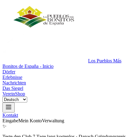
Los Pueblos Más
Bonitos de España - Inicio
Dörfer
Erlebnisse
Nachrichten
Das Siegel
Verein
Shop
Kontakt
Eingabe
Mein Konto
Verwaltung
✨
Teste den Club 7 Tage lang kostenlos
·
Danach Gründungspreis.