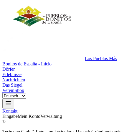
Los Pueblos Más
Bonitos de España - Inicio
Dörfer
Erlebnisse
Nachrichten
Das Siegel
Verein
Shop
Kontakt
Eingabe
Mein Konto
Verwaltung
✨
Teste den Club 7 Tage lang kostenlos
·
Danach Gründungspreis.