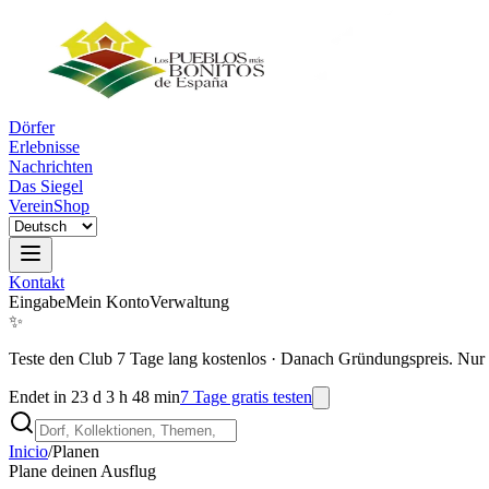
Dörfer
Erlebnisse
Nachrichten
Das Siegel
Verein
Shop
Kontakt
Eingabe
Mein Konto
Verwaltung
✨
Teste den Club 7 Tage lang kostenlos
·
Danach Gründungspreis. Nur 
Endet in 23 d 3 h 48 min
7 Tage gratis testen
Inicio
/
Planen
Plane deinen Ausflug