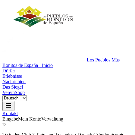
Los Pueblos Más
Bonitos de España - Inicio
Dörfer
Erlebnisse
Nachrichten
Das Siegel
Verein
Shop
Kontakt
Eingabe
Mein Konto
Verwaltung
✨
Teste den Club 7 Tage lang kostenlos
·
Danach Gründungspreis.