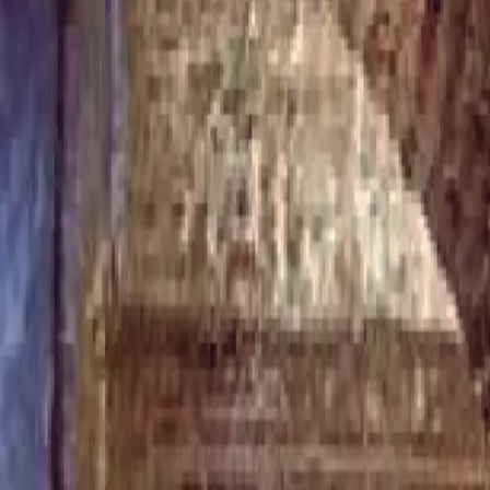
Das Siegel
Wie wird sie gewonnen?
Wer wir sind
Beitreten
Kontakt
Kontakt Seite
Presse
Soziale Medien
Bist du Kreativer? Werde Teil unseres Netzwerks