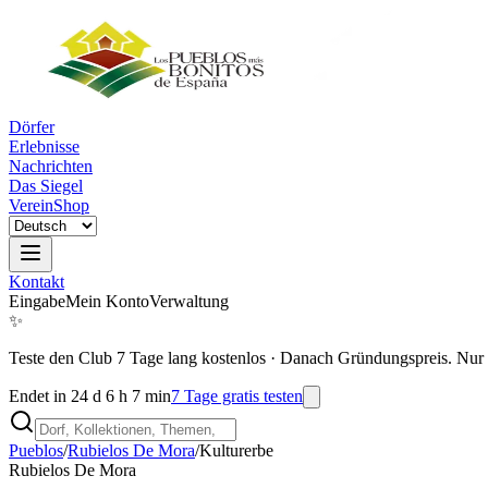
Dörfer
Erlebnisse
Nachrichten
Das Siegel
Verein
Shop
Kontakt
Eingabe
Mein Konto
Verwaltung
✨
Teste den Club 7 Tage lang kostenlos
·
Danach Gründungspreis. Nur 
Endet in 24 d 6 h 7 min
7 Tage gratis testen
Pueblos
/
Rubielos De Mora
/
Kulturerbe
Rubielos De Mora