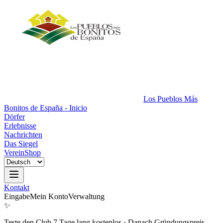
Los Pueblos Más
Bonitos de España - Inicio
Dörfer
Erlebnisse
Nachrichten
Das Siegel
Verein
Shop
Kontakt
Eingabe
Mein Konto
Verwaltung
✨
Teste den Club 7 Tage lang kostenlos
·
Danach Gründungspreis.