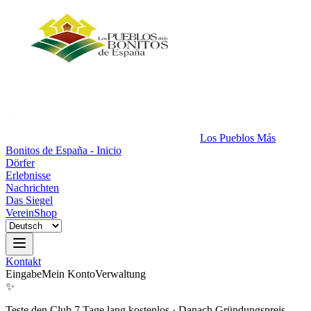
Los Pueblos Más
Bonitos de España - Inicio
Dörfer
Erlebnisse
Nachrichten
Das Siegel
Verein
Shop
Kontakt
Eingabe
Mein Konto
Verwaltung
✨
Teste den Club 7 Tage lang kostenlos
·
Danach Gründungspreis.