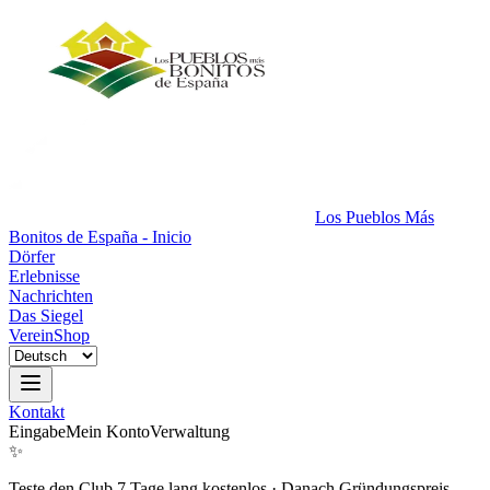
Los Pueblos Más
Bonitos de España - Inicio
Dörfer
Erlebnisse
Nachrichten
Das Siegel
Verein
Shop
Kontakt
Eingabe
Mein Konto
Verwaltung
✨
Teste den Club 7 Tage lang kostenlos
·
Danach Gründungspreis.