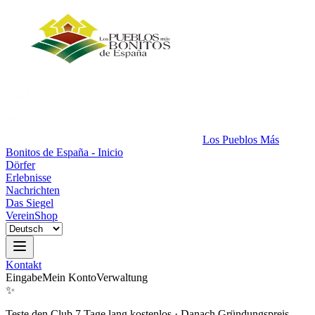
Los Pueblos Más
Bonitos de España - Inicio
Dörfer
Erlebnisse
Nachrichten
Das Siegel
Verein
Shop
Kontakt
Eingabe
Mein Konto
Verwaltung
✨
Teste den Club 7 Tage lang kostenlos
·
Danach Gründungspreis.