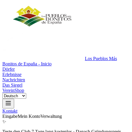
Los Pueblos Más
Bonitos de España - Inicio
Dörfer
Erlebnisse
Nachrichten
Das Siegel
Verein
Shop
Kontakt
Eingabe
Mein Konto
Verwaltung
✨
Teste den Club 7 Tage lang kostenlos
·
Danach Gründungspreis.