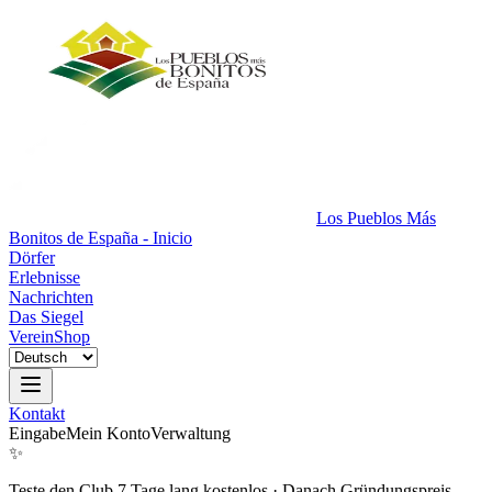
Los Pueblos Más
Bonitos de España - Inicio
Dörfer
Erlebnisse
Nachrichten
Das Siegel
Verein
Shop
Kontakt
Eingabe
Mein Konto
Verwaltung
✨
Teste den Club 7 Tage lang kostenlos
·
Danach Gründungspreis.