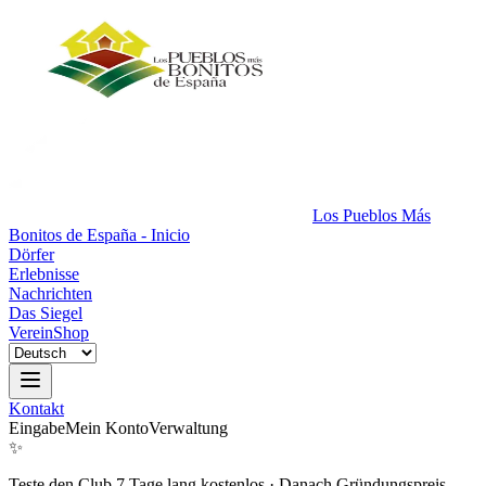
Los Pueblos Más
Bonitos de España - Inicio
Dörfer
Erlebnisse
Nachrichten
Das Siegel
Verein
Shop
Kontakt
Eingabe
Mein Konto
Verwaltung
✨
Teste den Club 7 Tage lang kostenlos
·
Danach Gründungspreis.