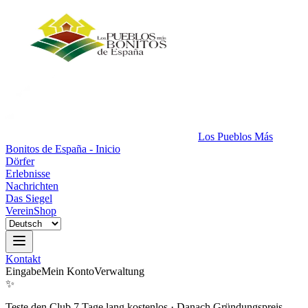
Los Pueblos Más
Bonitos de España - Inicio
Dörfer
Erlebnisse
Nachrichten
Das Siegel
Verein
Shop
Kontakt
Eingabe
Mein Konto
Verwaltung
✨
Teste den Club 7 Tage lang kostenlos
·
Danach Gründungspreis.