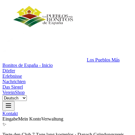
Los Pueblos Más
Bonitos de España - Inicio
Dörfer
Erlebnisse
Nachrichten
Das Siegel
Verein
Shop
Kontakt
Eingabe
Mein Konto
Verwaltung
✨
Teste den Club 7 Tage lang kostenlos
·
Danach Gründungspreis.