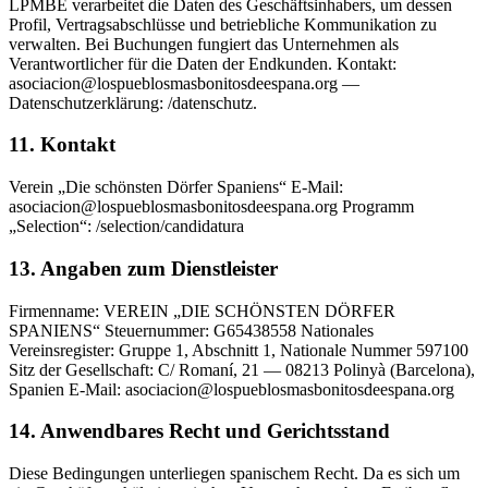
LPMBE verarbeitet die Daten des Geschäftsinhabers, um dessen
Profil, Vertragsabschlüsse und betriebliche Kommunikation zu
verwalten. Bei Buchungen fungiert das Unternehmen als
Verantwortlicher für die Daten der Endkunden. Kontakt:
asociacion@lospueblosmasbonitosdeespana.org —
Datenschutzerklärung: /datenschutz.
11. Kontakt
Verein „Die schönsten Dörfer Spaniens“ E-Mail:
asociacion@lospueblosmasbonitosdeespana.org Programm
„Selection“: /selection/candidatura
13. Angaben zum Dienstleister
Firmenname: VEREIN „DIE SCHÖNSTEN DÖRFER
SPANIENS“ Steuernummer: G65438558 Nationales
Vereinsregister: Gruppe 1, Abschnitt 1, Nationale Nummer 597100
Sitz der Gesellschaft: C/ Romaní, 21 — 08213 Polinyà (Barcelona),
Spanien E-Mail: asociacion@lospueblosmasbonitosdeespana.org
14. Anwendbares Recht und Gerichtsstand
Diese Bedingungen unterliegen spanischem Recht. Da es sich um