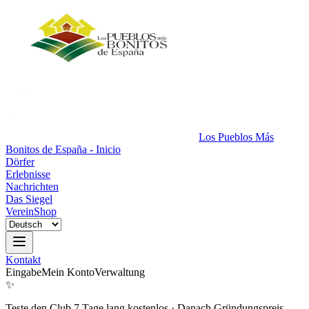
Los Pueblos Más
Bonitos de España - Inicio
Dörfer
Erlebnisse
Nachrichten
Das Siegel
Verein
Shop
Kontakt
Eingabe
Mein Konto
Verwaltung
✨
Teste den Club 7 Tage lang kostenlos
·
Danach Gründungspreis.