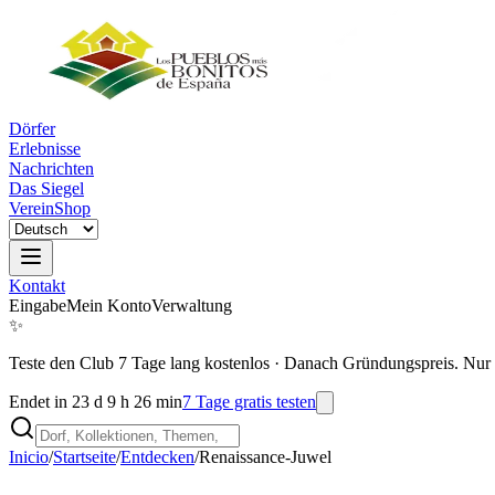
Dörfer
Erlebnisse
Nachrichten
Das Siegel
Verein
Shop
Kontakt
Eingabe
Mein Konto
Verwaltung
✨
Teste den Club 7 Tage lang kostenlos
·
Danach Gründungspreis. Nur 
Endet in 23 d 9 h 26 min
7 Tage gratis testen
Inicio
/
Startseite
/
Entdecken
/
Renaissance-Juwel