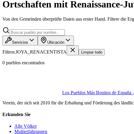
Ortschaften mit Renaissance-Ju
Von den Gemeinden überprüfte Daten aus erster Hand. Filtere die Erg
Servicios
Ubicación
Filtros:
JOYA_RENACENTISTA
Limpiar todo
0
pueblo
s
encontrado
s
Los Pueblos Más Bonitos de España - 
Verein, der sich seit 2010 für die Erhaltung und Förderung des ländli
Erkunden Sie
Alle Völker
Multierfahrungen