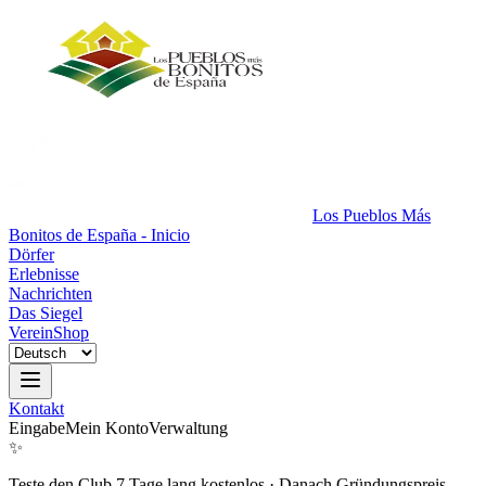
Los Pueblos Más
Bonitos de España - Inicio
Dörfer
Erlebnisse
Nachrichten
Das Siegel
Verein
Shop
Kontakt
Eingabe
Mein Konto
Verwaltung
✨
Teste den Club 7 Tage lang kostenlos
·
Danach Gründungspreis.