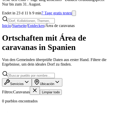
Nur bis zum 31. August.
Endet in 23 d 11 h 9 min
7 Tage gratis testen
Inicio
/
Startseite
/
Entdecken
/
Área de caravanas
Ortschaften mit Área de
caravanas in Spanien
Von den Gemeinden überprüfte Daten aus erster Hand. Filtere die
Ergebnisse, um dein ideales Dorf zu finden.
Servicios
Ubicación
Filtros:
Caravanas
Limpiar todo
0
pueblo
s
encontrado
s