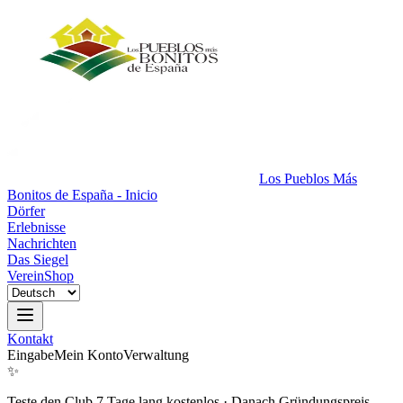
Los Pueblos Más
Bonitos de España - Inicio
Dörfer
Erlebnisse
Nachrichten
Das Siegel
Verein
Shop
Kontakt
Eingabe
Mein Konto
Verwaltung
✨
Teste den Club 7 Tage lang kostenlos
·
Danach Gründungspreis.