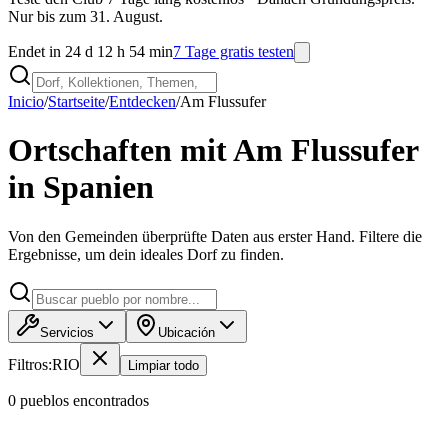
Nur bis zum 31. August.
Endet in 24 d 12 h 54 min
7 Tage gratis testen
Inicio
/
Startseite
/
Entdecken
/
Am Flussufer
Ortschaften mit Am Flussufer
in Spanien
Von den Gemeinden überprüfte Daten aus erster Hand. Filtere die
Ergebnisse, um dein ideales Dorf zu finden.
Servicios
Ubicación
Filtros:
RIO
Limpiar todo
0
pueblo
s
encontrado
s