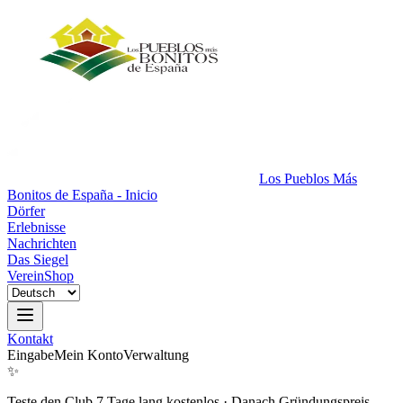
Los Pueblos Más
Bonitos de España - Inicio
Dörfer
Erlebnisse
Nachrichten
Das Siegel
Verein
Shop
Kontakt
Eingabe
Mein Konto
Verwaltung
✨
Teste den Club 7 Tage lang kostenlos
·
Danach Gründungspreis.