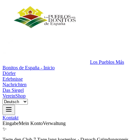
Los Pueblos Más
Bonitos de España - Inicio
Dörfer
Erlebnisse
Nachrichten
Das Siegel
Verein
Shop
Kontakt
Eingabe
Mein Konto
Verwaltung
✨
Teste den Club 7 Tage lang kostenlos
·
Danach Gründungspreis.