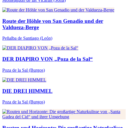
Monteagudo de las Vicarías
(Soria)
Route der Höhle von San Genadio und der
Valdueza-Berge
Peñalba de Santiago
(León)
DER DIAPIRO VON „Poza de la Sal“
Poza de la Sal
(Burgos)
DIE DREI HIMMEL
Poza de la Sal
(Burgos)
Routen und Horizonte: Die großartige Naturkulisse