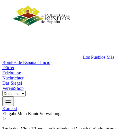
Los Pueblos Más
Bonitos de España - Inicio
Dörfer
Erlebnisse
Nachrichten
Das Siegel
Verein
Shop
Kontakt
Eingabe
Mein Konto
Verwaltung
✨
Teste den Club 7 Tage lang kostenlos
·
Danach Gründungspreis.