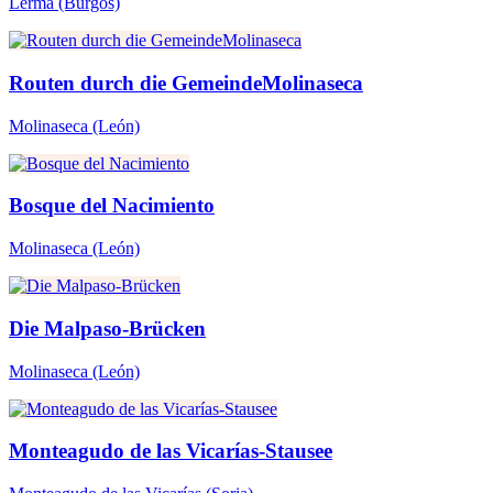
Lerma
(Burgos)
Routen durch die GemeindeMolinaseca
Molinaseca
(León)
Bosque del Nacimiento
Molinaseca
(León)
Die Malpaso-Brücken
Molinaseca
(León)
Monteagudo de las Vicarías-Stausee