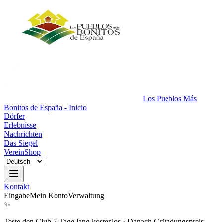
Los Pueblos Más
Bonitos de España - Inicio
Dörfer
Erlebnisse
Nachrichten
Das Siegel
Verein
Shop
Kontakt
Eingabe
Mein Konto
Verwaltung
✨
Teste den Club 7 Tage lang kostenlos
·
Danach Gründungspreis.