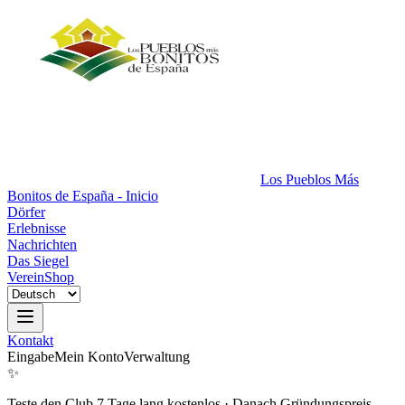
Los Pueblos Más
Bonitos de España - Inicio
Dörfer
Erlebnisse
Nachrichten
Das Siegel
Verein
Shop
Kontakt
Eingabe
Mein Konto
Verwaltung
✨
Teste den Club 7 Tage lang kostenlos
·
Danach Gründungspreis.