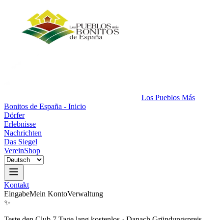
Los Pueblos Más
Bonitos de España - Inicio
Dörfer
Erlebnisse
Nachrichten
Das Siegel
Verein
Shop
Kontakt
Eingabe
Mein Konto
Verwaltung
✨
Teste den Club 7 Tage lang kostenlos
·
Danach Gründungspreis.