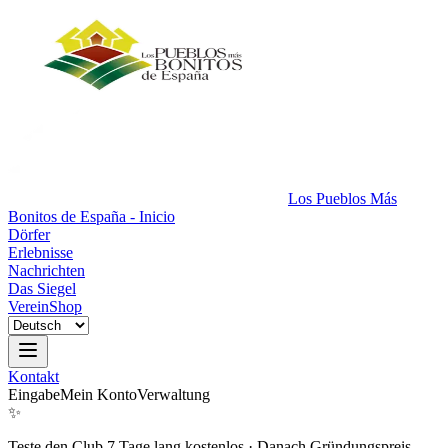
Los Pueblos Más
Bonitos de España - Inicio
Dörfer
Erlebnisse
Nachrichten
Das Siegel
Verein
Shop
Kontakt
Eingabe
Mein Konto
Verwaltung
✨
Teste den Club 7 Tage lang kostenlos
·
Danach Gründungspreis.