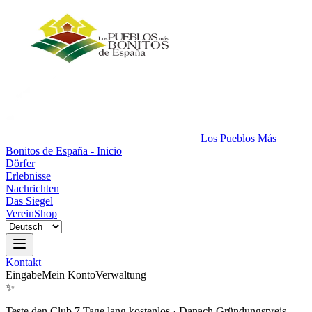
Los Pueblos Más
Bonitos de España - Inicio
Dörfer
Erlebnisse
Nachrichten
Das Siegel
Verein
Shop
Kontakt
Eingabe
Mein Konto
Verwaltung
✨
Teste den Club 7 Tage lang kostenlos
·
Danach Gründungspreis.