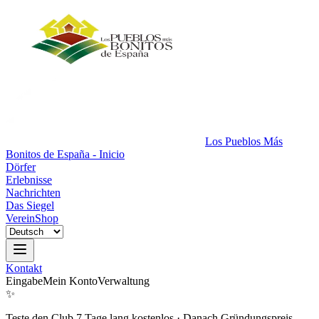
Los Pueblos Más
Bonitos de España - Inicio
Dörfer
Erlebnisse
Nachrichten
Das Siegel
Verein
Shop
Kontakt
Eingabe
Mein Konto
Verwaltung
✨
Teste den Club 7 Tage lang kostenlos
·
Danach Gründungspreis.