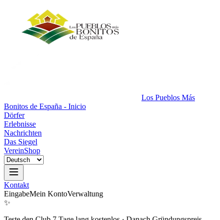
Los Pueblos Más
Bonitos de España - Inicio
Dörfer
Erlebnisse
Nachrichten
Das Siegel
Verein
Shop
Kontakt
Eingabe
Mein Konto
Verwaltung
✨
Teste den Club 7 Tage lang kostenlos
·
Danach Gründungspreis.