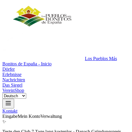
Los Pueblos Más
Bonitos de España - Inicio
Dörfer
Erlebnisse
Nachrichten
Das Siegel
Verein
Shop
Kontakt
Eingabe
Mein Konto
Verwaltung
✨
Teste den Club 7 Tage lang kostenlos
·
Danach Gründungspreis.