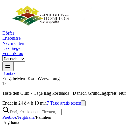
Dörfer
Erlebnisse
Nachrichten
Das Siegel
Verein
Shop
Kontakt
Eingabe
Mein Konto
Verwaltung
✨
Teste den Club 7 Tage lang kostenlos
·
Danach Gründungspreis. Nur 
Endet in 24 d 4 h 10 min
7 Tage gratis testen
Pueblos
/
Frigiliana
/
Familien
Frigiliana