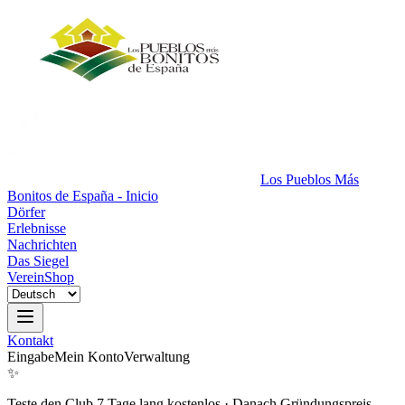
Los Pueblos Más
Bonitos de España - Inicio
Dörfer
Erlebnisse
Nachrichten
Das Siegel
Verein
Shop
Kontakt
Eingabe
Mein Konto
Verwaltung
✨
Teste den Club 7 Tage lang kostenlos
·
Danach Gründungspreis.