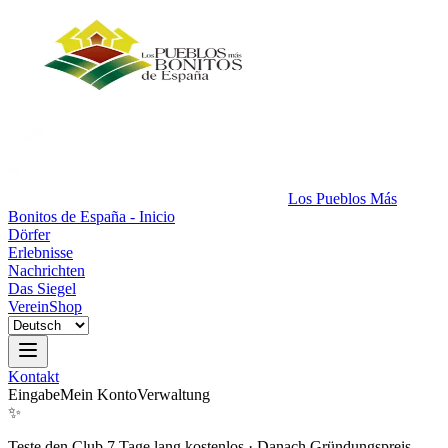
Los Pueblos Más
Bonitos de España - Inicio
Dörfer
Erlebnisse
Nachrichten
Das Siegel
Verein
Shop
Kontakt
Eingabe
Mein Konto
Verwaltung
✨
Teste den Club 7 Tage lang kostenlos
·
Danach Gründungspreis.