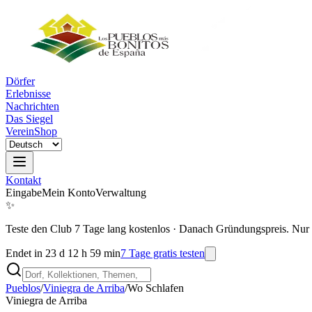
Dörfer
Erlebnisse
Nachrichten
Das Siegel
Verein
Shop
Kontakt
Eingabe
Mein Konto
Verwaltung
✨
Teste den Club 7 Tage lang kostenlos
·
Danach Gründungspreis. Nur 
Endet in 23 d 12 h 59 min
7 Tage gratis testen
Pueblos
/
Viniegra de Arriba
/
Wo Schlafen
Viniegra de Arriba