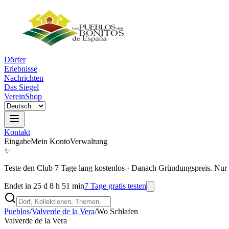
Dörfer
Erlebnisse
Nachrichten
Das Siegel
Verein
Shop
Kontakt
Eingabe
Mein Konto
Verwaltung
✨
Teste den Club 7 Tage lang kostenlos
·
Danach Gründungspreis. Nur 
Endet in 25 d 8 h 51 min
7 Tage gratis testen
Pueblos
/
Valverde de la Vera
/
Wo Schlafen
Valverde de la Vera