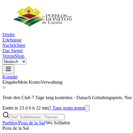
Dörfer
Erlebnisse
Nachrichten
Das Siegel
Verein
Shop
Kontakt
Eingabe
Mein Konto
Verwaltung
✨
Teste den Club 7 Tage lang kostenlos
·
Danach Gründungspreis. Nur 
Endet in 23 d 6 h 22 min
7 Tage gratis testen
Pueblos
/
Poza de la Sal
/
Wo Schlafen
Poza de la Sal