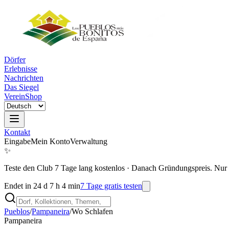
Dörfer
Erlebnisse
Nachrichten
Das Siegel
Verein
Shop
Kontakt
Eingabe
Mein Konto
Verwaltung
✨
Teste den Club 7 Tage lang kostenlos
·
Danach Gründungspreis. Nur 
Endet in 24 d 7 h 4 min
7 Tage gratis testen
Pueblos
/
Pampaneira
/
Wo Schlafen
Pampaneira