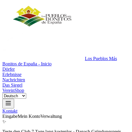
Los Pueblos Más
Bonitos de España - Inicio
Dörfer
Erlebnisse
Nachrichten
Das Siegel
Verein
Shop
Kontakt
Eingabe
Mein Konto
Verwaltung
✨
Teste den Club 7 Tage lang kostenlos
·
Danach Gründungspreis.