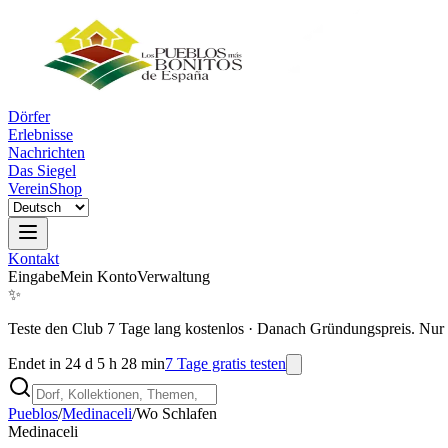
Dörfer
Erlebnisse
Nachrichten
Das Siegel
Verein
Shop
Kontakt
Eingabe
Mein Konto
Verwaltung
✨
Teste den Club 7 Tage lang kostenlos
·
Danach Gründungspreis. Nur 
Endet in 24 d 5 h 28 min
7 Tage gratis testen
Pueblos
/
Medinaceli
/
Wo Schlafen
Medinaceli