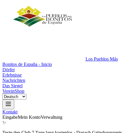
Los Pueblos Más
Bonitos de España - Inicio
Dörfer
Erlebnisse
Nachrichten
Das Siegel
Verein
Shop
Kontakt
Eingabe
Mein Konto
Verwaltung
✨
Teste den Club 7 Tage lang kostenlos
·
Danach Gründungspreis.