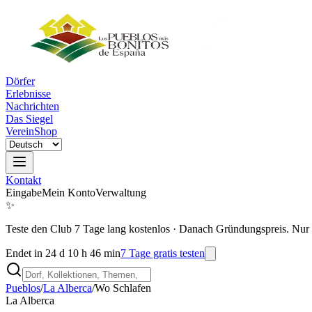
Dörfer
Erlebnisse
Nachrichten
Das Siegel
Verein
Shop
Kontakt
Eingabe
Mein Konto
Verwaltung
✨
Teste den Club 7 Tage lang kostenlos
·
Danach Gründungspreis. Nur 
Endet in 24 d 10 h 46 min
7 Tage gratis testen
Pueblos
/
La Alberca
/
Wo Schlafen
La Alberca