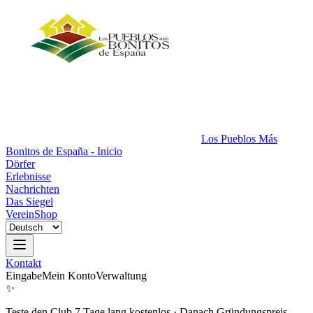
Los Pueblos Más
Bonitos de España - Inicio
Dörfer
Erlebnisse
Nachrichten
Das Siegel
Verein
Shop
Kontakt
Eingabe
Mein Konto
Verwaltung
✨
Teste den Club 7 Tage lang kostenlos
·
Danach Gründungspreis.