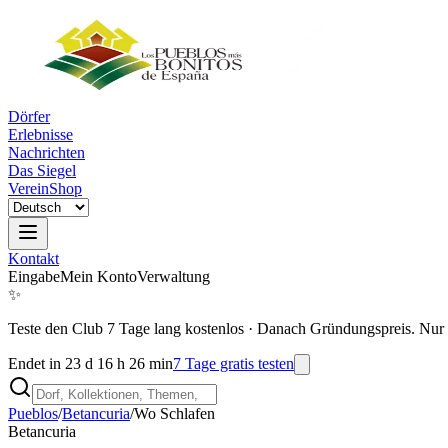
Dörfer
Erlebnisse
Nachrichten
Das Siegel
Verein
Shop
Kontakt
Eingabe
Mein Konto
Verwaltung
✨
Teste den Club 7 Tage lang kostenlos
·
Danach Gründungspreis. Nur 
Endet in 23 d 16 h 26 min
7 Tage gratis testen
Pueblos
/
Betancuria
/
Wo Schlafen
Betancuria