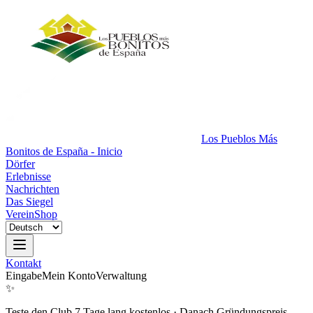
Los Pueblos Más
Bonitos de España - Inicio
Dörfer
Erlebnisse
Nachrichten
Das Siegel
Verein
Shop
Kontakt
Eingabe
Mein Konto
Verwaltung
✨
Teste den Club 7 Tage lang kostenlos
·
Danach Gründungspreis.