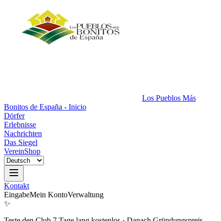
Los Pueblos Más
Bonitos de España - Inicio
Dörfer
Erlebnisse
Nachrichten
Das Siegel
Verein
Shop
Kontakt
Eingabe
Mein Konto
Verwaltung
✨
Teste den Club 7 Tage lang kostenlos
·
Danach Gründungspreis.