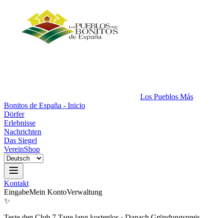
Los Pueblos Más
Bonitos de España - Inicio
Dörfer
Erlebnisse
Nachrichten
Das Siegel
Verein
Shop
Kontakt
Eingabe
Mein Konto
Verwaltung
✨
Teste den Club 7 Tage lang kostenlos
·
Danach Gründungspreis.