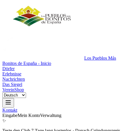
Los Pueblos Más
Bonitos de España - Inicio
Dörfer
Erlebnisse
Nachrichten
Das Siegel
Verein
Shop
Kontakt
Eingabe
Mein Konto
Verwaltung
✨
Teste den Club 7 Tage lang kostenlos
·
Danach Gründungspreis.