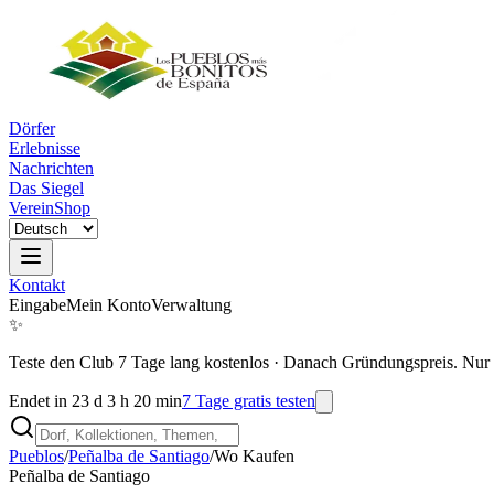
Dörfer
Erlebnisse
Nachrichten
Das Siegel
Verein
Shop
Kontakt
Eingabe
Mein Konto
Verwaltung
✨
Teste den Club 7 Tage lang kostenlos
·
Danach Gründungspreis. Nur 
Endet in 23 d 3 h 20 min
7 Tage gratis testen
Pueblos
/
Peñalba de Santiago
/
Wo Kaufen
Peñalba de Santiago